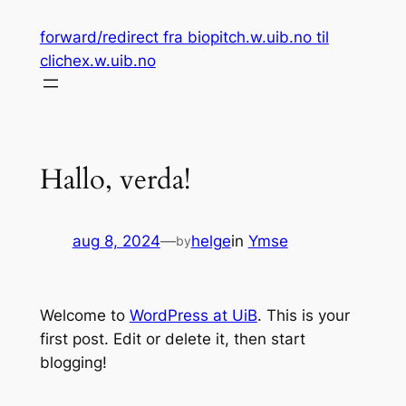
Skip
forward/redirect fra biopitch.w.uib.no til
to
clichex.w.uib.no
content
Hallo, verda!
aug 8, 2024
—
helge
in
Ymse
by
Welcome to
WordPress at UiB
. This is your
first post. Edit or delete it, then start
blogging!